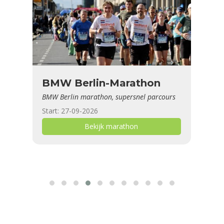
go
BMW Berlin-Marathon
De
BMW Berlin marathon, supersnel parcours
Hoof
Start: 27-09-2026
Star
Bekijk marathon