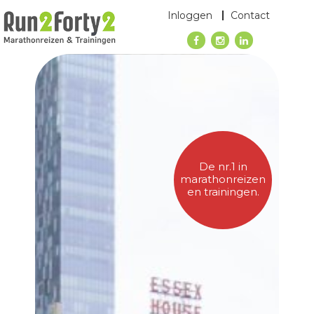
Inloggen
Contact
De nr.1 in
marathonreizen
en trainingen.