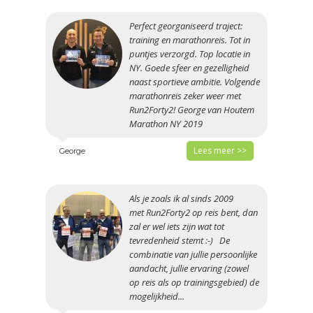
Perfect georganiseerd traject:
training en marathonreis. Tot in
puntjes verzorgd. Top locatie in
NY. Goede sfeer en gezelligheid
naast sportieve ambitie. Volgende
marathonreis zeker weer met
Run2Forty2! George van Houtem
Marathon NY 2019
Lees meer >>
George
Als je zoals ik al sinds 2009
met Run2Forty2 op reis bent, dan
zal er wel iets zijn wat tot
tevredenheid stemt :-) De
combinatie van jullie persoonlijke
aandacht, jullie ervaring (zowel
op reis als op trainingsgebied) de
mogelijkheid...