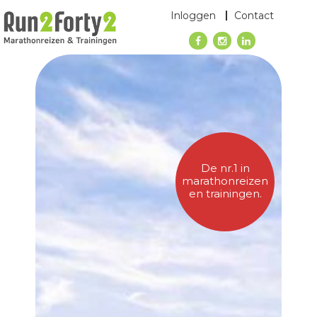
Inloggen
Contact
De nr.1 in
marathonreizen
en trainingen.