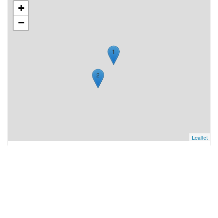
+
−
1
2
Leaflet
1 START VAN DE MARATHON
2 FINISH VAN DE MARATHON